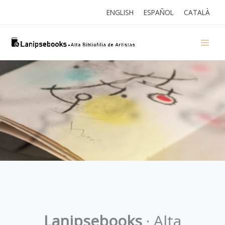
Ir
ENGLISH
ESPAÑOL
CATALÀ
al
contenido
Lanipsebooks
· Alta